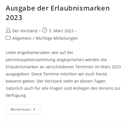
Ausgabe der Erlaubnismarken
2023
Beitrags-
Beitrag
Der Vorstand
3. März 2023
Autor:
veröffentlicht:
Beitrags-
Allgemein
/
Wichtige Mitteilungen
Kategorie:
Liebe Angelkameraden, wie auf der
Jahreshauptversammlung angesprochen werden die
Erlaubnismarken an verschiedenen Terminen im März 2023
ausgegeben. Diese Termine möchten wir euch heute
bekannt geben. Der Vorstand steht an diesen Tagen
natürlich auch für alle Fragen und Anliegen des Vereins zur
Verfügung.
Ausgabe
Weiterlesen
Der
Erlaubnismarken
2023