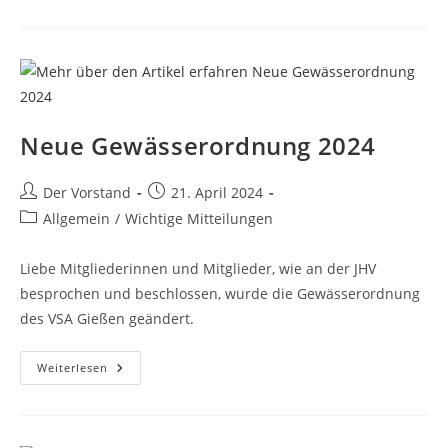
–
Teilsperrung
Wieseck
Neue Gewässerordnung 2024
Beitrags-
Beitrag
Der Vorstand
21. April 2024
Autor:
veröffentlicht:
Beitrags-
Allgemein
/
Wichtige Mitteilungen
Kategorie:
Liebe Mitgliederinnen und Mitglieder, wie an der JHV
besprochen und beschlossen, wurde die Gewässerordnung
des VSA Gießen geändert.
Neue
Weiterlesen
Gewässerordnung
2024