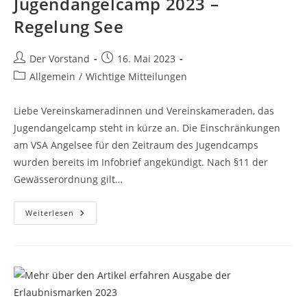
Jugendangelcamp 2023 –
Regelung See
Beitrags-
Beitrag
Der Vorstand
16. Mai 2023
Autor:
veröffentlicht:
Beitrags-
Allgemein
/
Wichtige Mitteilungen
Kategorie:
Liebe Vereinskameradinnen und Vereinskameraden, das
Jugendangelcamp steht in kürze an. Die Einschränkungen
am VSA Angelsee für den Zeitraum des Jugendcamps
wurden bereits im Infobrief angekündigt. Nach §11 der
Gewässerordnung gilt…
Jugendangelcamp
Weiterlesen
2023
–
Regelung
See