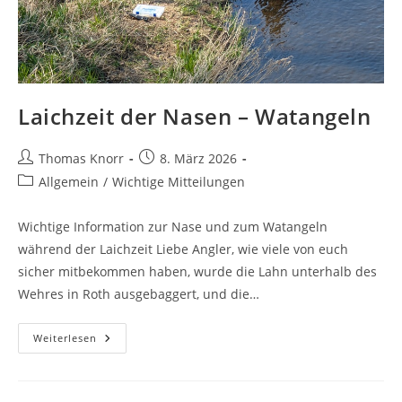
Laichzeit der Nasen – Watangeln
Beitrags-
Beitrag
Thomas Knorr
8. März 2026
Autor:
veröffentlicht:
Beitrags-
Allgemein
/
Wichtige Mitteilungen
Kategorie:
Wichtige Information zur Nase und zum Watangeln
während der Laichzeit Liebe Angler, wie viele von euch
sicher mitbekommen haben, wurde die Lahn unterhalb des
Wehres in Roth ausgebaggert, und die…
Laichzeit
Weiterlesen
Der
Nasen
–
Watangeln