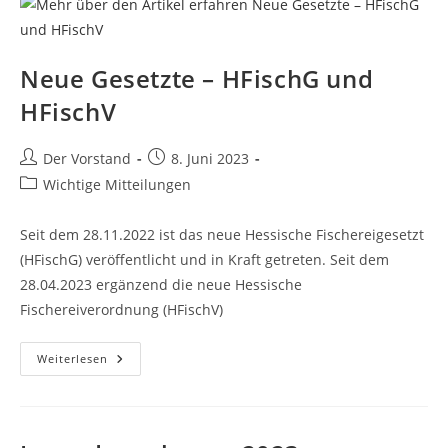
Neue Gesetzte – HFischG und
HFischV
Beitrags-
Beitrag
Der Vorstand
8. Juni 2023
Autor:
veröffentlicht:
Beitrags-
Wichtige Mitteilungen
Kategorie:
Seit dem 28.11.2022 ist das neue Hessische Fischereigesetzt
(HFischG) veröffentlicht und in Kraft getreten. Seit dem
28.04.2023 ergänzend die neue Hessische
Fischereiverordnung (HFischV)
Neue
Weiterlesen
Gesetzte
–
HFischG
Und
HFischV