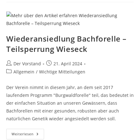
ASV
Butzbach
–
Trotz
Regen
Ein
Voller
Erfolg
Wiederansiedlung Bachforelle –
Teilsperrung Wieseck
Beitrags-
Beitrag
Der Vorstand
21. April 2024
Autor:
veröffentlicht:
Beitrags-
Allgemein
/
Wichtige Mitteilungen
Kategorie:
Der Verein nimmt in diesem Jahr, an dem seit 2017
laufendem Programm "Burgwaldforelle" teil, das bedeutet in
der einfachen Situation an unseren Gewässern, dass
Bachforellen mit einer gesunden, robusten aber auch
natürlichen Genetik wieder angesiedelt werden soll.
Wiederansiedlung
Weiterlesen
Bachforelle