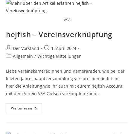
VSA
hejfish – Vereinsverknüpfung
Beitrags-
Beitrag
Der Vorstand
1. April 2024
Autor:
veröffentlicht:
Beitrags-
Allgemein
/
Wichtige Mitteilungen
Kategorie:
Liebe Vereinskameradinnen und Kameraraden, wie bei der
letzten Jahreshauptversammlung versprochen findet ihr
hier die Anleitung wie ihr euch mit eurem hejfish Account
mit dem Verein VSA Gießen verknüpfen könnt.
Hejfish
Weiterlesen
–
Vereinsverknüpfung