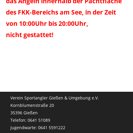
das Angeln innerhalb der Pachtfläche
des FKK-Bereichs am See, in der Zeit
von 10:00Uhr bis 20:00Uhr,
nicht gestattet!
Verein Sportangler Gießen & Umgebung e.V.
Kornblumenstraße 20
35396 Gießen
Telefon: 0641 51089
Jugendwarte: 0641 5591222