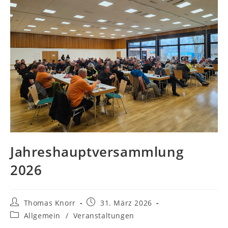
Jahreshauptversammlung
2026
Beitrags-
Beitrag
Thomas Knorr
31. März 2026
Autor:
veröffentlicht:
Beitrags-
Allgemein
/
Veranstaltungen
Kategorie: