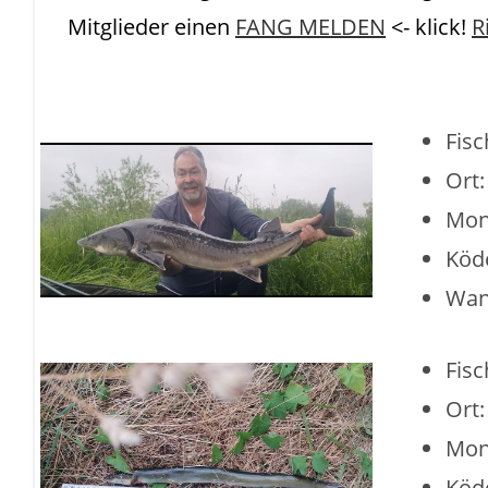
Mitglieder einen
FANG MELDEN
<- klick!
R
Fisc
Ort
Mon
Köd
Wan
Fisc
Ort
Mon
Köd