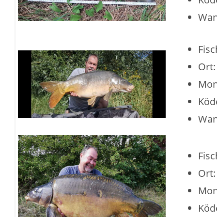
Wan
Fisc
Ort
Mon
Köde
Wan
Fisc
Ort
Mon
Köde