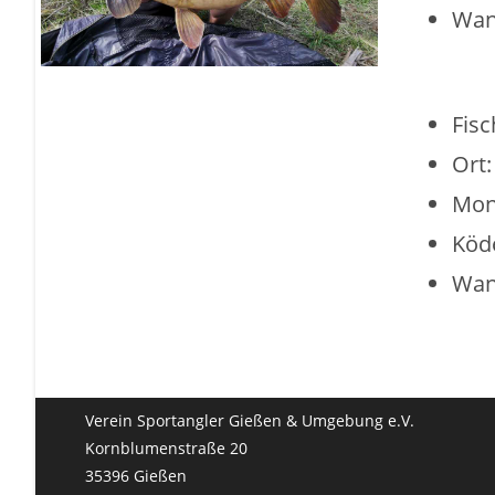
Wan
Fisc
Ort:
Mon
Köd
Wan
Verein Sportangler Gießen & Umgebung e.V.
Kornblumenstraße 20
35396 Gießen