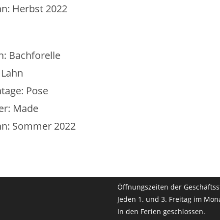
n: Herbst 2022
h: Bachforelle
 Lahn
tage: Pose
er: Made
n: Sommer 2022
Öffnungszeiten der Geschäftss
Jeden 1. und 3. Freitag im Mon
In den Ferien geschlossen.