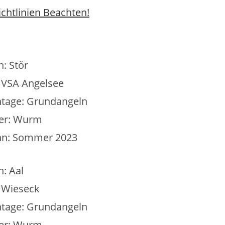
ichtlinien Beachten!
h: Stör
: VSA Angelsee
tage: Grundangeln
er: Wurm
n: Sommer 2023
h: Aal
: Wieseck
tage: Grundangeln
er: Wurm