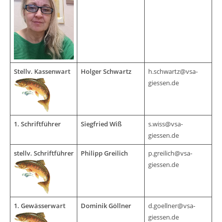
Stellv. Kassenwart
Holger Schwartz
h.schwartz@vsa-
giessen.de
1. Schriftführer
Siegfried Wiß
s.wiss@vsa-
giessen.de
stellv. Schriftführer
Philipp Greilich
p.greilich@vsa-
giessen.de
1. Gewässerwart
Dominik Göllner
d.goellner@vsa-
giessen.de