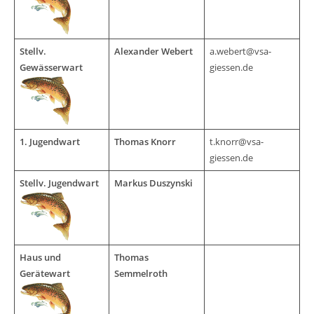
Stellv.
Alexander Webert
a.webert@vsa-
Gewässerwart
giessen.de
1. Jugendwart
Thomas Knorr
t.knorr@vsa-
giessen.de
Stellv. Jugendwart
Markus Duszynski
Haus und
Thomas
Gerätewart
Semmelroth