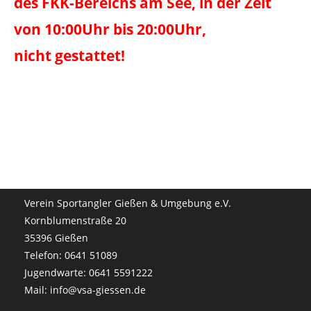
des FKK-Bereichs am See, in der Zeit
von 10:00Uhr bis 20:00Uhr,
nicht gestattet!
Verein Sportangler Gießen & Umgebung e.V.
Kornblumenstraße 20
35396 Gießen
Telefon: 0641 51089
Jugendwarte: 0641 5591222
Mail: info@vsa-giessen.de