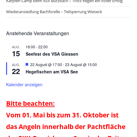
h
Karpfen Camp beim ASV Butzbach – Trotz Regen ein voller Erfolg
n
t
Wiederansiedlung Bachforelle – Teilsperrung Wieseck
e
n
Anstehende Veranstaltungen
,
N
16:00
-
22:00
AUG.
a
15
Seefest des VSA Giessen
v
H
22 August @ 17:00
-
23 August @ 15:00
AUG.
i
22
e
Hegefischen am VSA See
r
g
v
o
Kalender anzeigen
a
r
t
g
e
Bitte beachten:
i
h
o
o
Vom 01. Mai bis zum 31. Oktober ist
b
e
n
n
das Angeln innerhalb der Pachtfläche