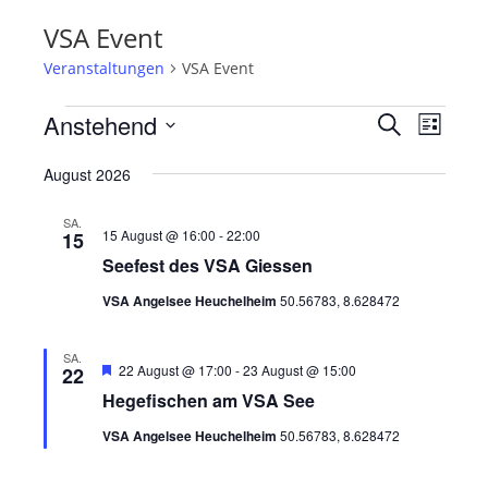
VSA Event
Veranstaltungen
VSA Event
Veranstaltungen
Anstehend
V
V
S
L
e
u
e
D
i
c
r
August 2026
r
s
a
h
a
t
t
a
e
SA.
n
e
15 August @ 16:00
-
22:00
u
15
n
s
Seefest des VSA Giessen
m
s
t
w
VSA Angelsee Heuchelheim
50.56783, 8.628472
t
a
ä
a
l
h
SA.
l
t
H
22 August @ 17:00
-
23 August @ 15:00
22
l
e
u
t
Hegefischen am VSA See
e
r
n
v
u
n
VSA Angelsee Heuchelheim
50.56783, 8.628472
o
g
n
.
r
A
g